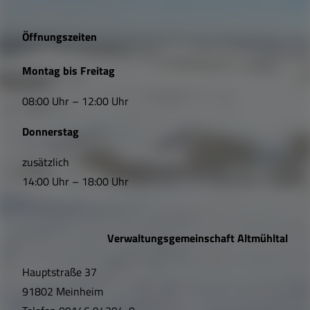
g
e
Öffnungszeiten
L
Montag bis Freitag
i
08:00 Uhr – 12:00 Uhr
n
Donnerstag
k
s
zusätzlich
14:00 Uhr – 18:00 Uhr
,
Ö
Verwaltungsgemeinschaft Altmühltal
f
Hauptstraße 37
f
91802 Meinheim
n