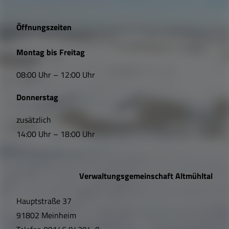
g
e
Öffnungszeiten
L
Montag bis Freitag
i
08:00 Uhr – 12:00 Uhr
n
Donnerstag
k
s
zusätzlich
14:00 Uhr – 18:00 Uhr
,
Ö
Verwaltungsgemeinschaft Altmühltal
f
Hauptstraße 37
f
91802 Meinheim
n