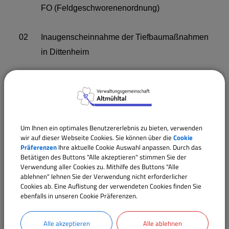
FO (Feldgeschworenenordnung)
02
Inaugenscheinnahme der Tiefbaumaßnahmen
in Dittenheim
03
Beratung und Beschlussfassung über ein
Angebot zur Nachmittagsbetreuung der
Grundschulkinder im Kindergarten Dittenheim
ab dem Schuljahr 2026/2027
Um Ihnen ein optimales Benutzererlebnis zu bieten, verwenden
wir auf dieser Webseite Cookies. Sie können über die
Cookie
Präferenzen
Ihre aktuelle Cookie Auswahl anpassen. Durch das
04
Aufgabenverteilung an die
Betätigen des Buttons "Alle akzeptieren" stimmen Sie der
Verwendung aller Cookies zu. Mithilfe des Buttons "Alle
Gemeinderatsmitglieder
ablehnen" lehnen Sie der Verwendung nicht erforderlicher
Cookies ab. Eine Auflistung der verwendeten Cookies finden Sie
ebenfalls in unseren Cookie Präferenzen.
05
Bauanträge
Alle akzeptieren
Alle ablehnen
06
Bekanntgaben/Sonstiges