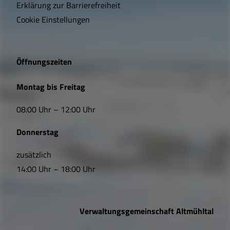
Erklärung zur Barrierefreiheit
i
Cookie Einstellungen
g
e
Öffnungszeiten
L
Montag bis Freitag
i
08:00 Uhr – 12:00 Uhr
n
Donnerstag
k
s
zusätzlich
14:00 Uhr – 18:00 Uhr
,
Ö
Verwaltungsgemeinschaft Altmühltal
f