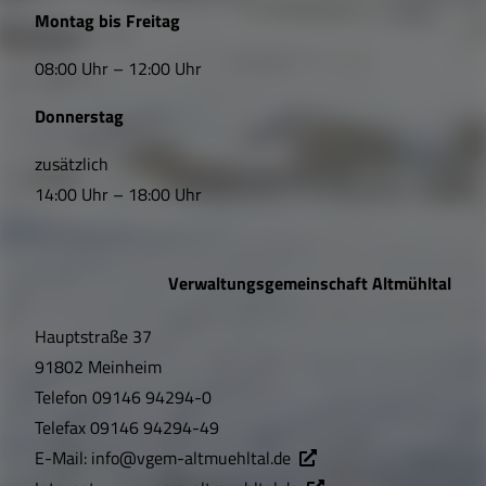
L
Montag bis Freitag
i
08:00 Uhr – 12:00 Uhr
n
Donnerstag
k
s
zusätzlich
14:00 Uhr – 18:00 Uhr
,
Ö
Verwaltungsgemeinschaft Altmühltal
f
Hauptstraße 37
f
91802 Meinheim
n
Telefon
09146 94294-0
u
Telefax
09146 94294-49
E-Mail:
info@vgem-altmuehltal.de
n