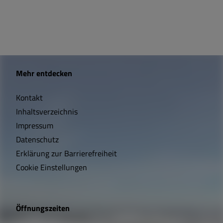
W
Mehr entdecken
i
Kontakt
c
Inhaltsverzeichnis
h
Impressum
t
Datenschutz
Erklärung zur Barrierefreiheit
i
Cookie Einstellungen
g
e
Öffnungszeiten