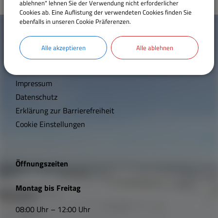
ablehnen" lehnen Sie der Verwendung nicht erforderlicher
Cookies ab. Eine Auflistung der verwendeten Cookies finden Sie
W
ebenfalls in unseren Cookie Präferenzen.
Mehr entdecken
i
Alle akzeptieren
Alle ablehnen
Kontakt
c
Inhaltsverzeichnis
h
Impressum
t
Datenschutz
Erklärung zur Barrierefreiheit
i
Cookie Einstellungen
g
e
Öffnungszeiten
L
Montag bis Freitag
i
08:00 Uhr – 12:00 Uhr