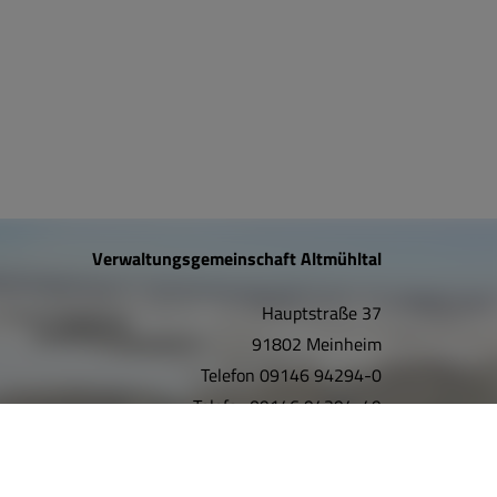
Verwaltungsgemeinschaft Altmühltal
Hauptstraße 37
91802 Meinheim
Telefon
09146 94294-0
Telefax
09146 94294-49
E-Mail:
info@vgem-altmuehltal.de
Internet:
www.vgem-altmuehltal.de