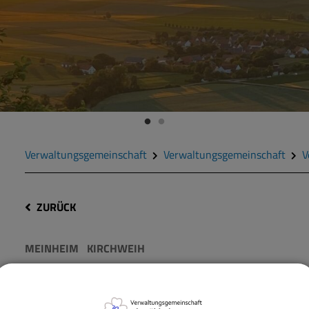
Verwaltungsgemeinschaft
Verwaltungsgemeinschaft
V
ZURÜCK
MEINHEIM
KIRCHWEIH
Kirchweih Meinheim mi