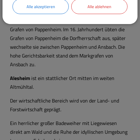
übergibt. Um 1040 hat Bischof Gundekar II. von
Alle akzeptieren
Alle ablehnen
Eichstätt die Emmeranskirche geweiht. Grundherren in
Trommetsheim waren die Bischöfe von Eichstätt und die
Grafen von Pappenheim. Im 16. Jahrhundert übten die
Grafen von Pappenheim die Dorfherrschaft aus, später
wechselte sie zwischen Pappenheim und Ansbach. Die
hohe Gerichtsbarkeit stand dem Markgrafen von
Ansbach zu.
Alesheim
ist ein stattlicher Ort mitten im weiten
Altmühltal.
Der wirtschaftliche Bereich wird von der Land- und
Forstwirtschaft geprägt.
Ein herrlicher großer Badeweiher mit Liegewiesen
direkt am Wald und die Ruhe der idyllischen Umgebung