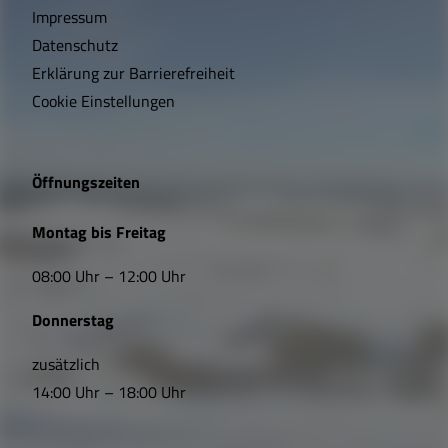
h
Impressum
t
Datenschutz
Erklärung zur Barrierefreiheit
i
Cookie Einstellungen
g
e
Öffnungszeiten
L
Montag bis Freitag
i
08:00 Uhr – 12:00 Uhr
n
Donnerstag
k
s
zusätzlich
14:00 Uhr – 18:00 Uhr
,