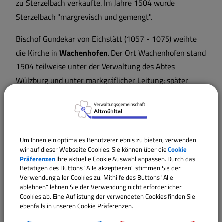
zu Sterzelbach verkaufte. Im Jahre 1504 wurde
Sterzelbach "margrevisch und gemengt".
Bischof Gundekar von Eichstätt (1057 - 1075) weihte
die Kirche in
Wachenhofen
. Der Ort Wachenhofen stand
1504 teilweise unter der Verwaltung des Abtes
Wülzburg und unter markgräflicher Leitung; später
gelangte er nach Eichstätt, Gerichtsbarkeit
Gunzenhausen und gehörte seit 1803 zum
ansbachischer Oberamt Gunzenhausen. Wachenhofen
wurde 1971 nach Alesheim eingemeindet.
Um Ihnen ein optimales Benutzererlebnis zu bieten, verwenden
wir auf dieser Webseite Cookies. Sie können über die
Cookie
Im Zuge der Gemeindegebietsreform wurde 1978
Präferenzen
Ihre aktuelle Cookie Auswahl anpassen. Durch das
Betätigen des Buttons "Alle akzeptieren" stimmen Sie der
Alesheim mit Trommetsheim zusammengelegt.
Verwendung aller Cookies zu. Mithilfe des Buttons "Alle
Trommetsheim
ist eine sehr alte Ansiedlung, die bereits
ablehnen" lehnen Sie der Verwendung nicht erforderlicher
Cookies ab. Eine Auflistung der verwendeten Cookies finden Sie
750 urkundlich erwähnt wird, als Ditlind de Alamania
ebenfalls in unseren Cookie Präferenzen.
dem Kloster Fulda die Güter zu Trutmundesheim