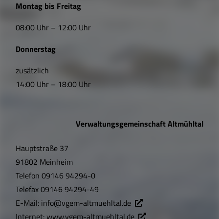
Montag bis Freitag
i
Sehenswertes
08:00 Uhr – 12:00 Uhr
n
Satzungen und Verordnungen
Donnerstag
k
s
zusätzlich
Breitbandversorgung
14:00 Uhr – 18:00 Uhr
,
Wärmeplanung
Ö
Verwaltungsgemeinschaft Altmühltal
f
Hauptstraße 37
f
91802 Meinheim
n
Telefon
09146 94294-0
u
Telefax
09146 94294-49
E-Mail:
info@vgem-altmuehltal.de
n
Internet:
www.vgem-altmuehltal.de