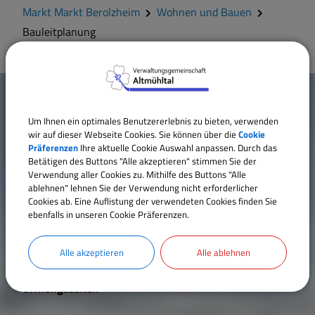
Geschichte
Markt Markt Berolzheim
Wohnen und Bauen
Bauleitplanung
Wappen
W
Gemeinderat
Mehr entdecken
i
Um Ihnen ein optimales Benutzererlebnis zu bieten, verwenden
Mitteilungsblatt
Kontakt
c
wir auf dieser Webseite Cookies. Sie können über die
Cookie
Präferenzen
Ihre aktuelle Cookie Auswahl anpassen. Durch das
Inhaltsverzeichnis
Betätigen des Buttons "Alle akzeptieren" stimmen Sie der
h
Impressum
Wohnen und Bauen
Verwendung aller Cookies zu. Mithilfe des Buttons "Alle
ablehnen" lehnen Sie der Verwendung nicht erforderlicher
t
Datenschutz
Cookies ab. Eine Auflistung der verwendeten Cookies finden Sie
Erklärung zur Barrierefreiheit
Bildung und Soziales
ebenfalls in unseren Cookie Präferenzen.
i
Cookie Einstellungen
g
Alle akzeptieren
Alle ablehnen
Vereine und Gruppen
e
Öffnungszeiten
Sport und Freizeit
L