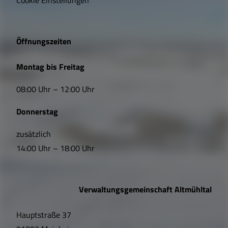
g
e
Öffnungszeiten
L
Montag bis Freitag
i
08:00 Uhr – 12:00 Uhr
n
Donnerstag
k
s
zusätzlich
14:00 Uhr – 18:00 Uhr
,
Ö
Verwaltungsgemeinschaft Altmühltal
f
Hauptstraße 37
f