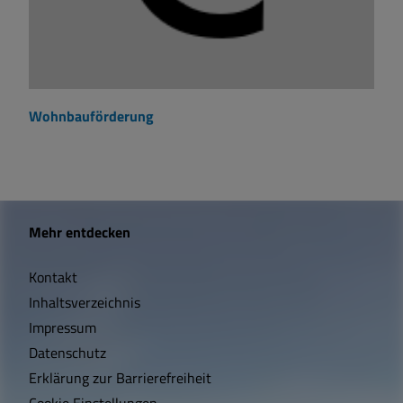
Wohnbauförderung
W
Mehr entdecken
i
Kontakt
c
Inhaltsverzeichnis
h
Impressum
t
Datenschutz
Erklärung zur Barrierefreiheit
i
Cookie Einstellungen