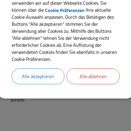
Ostheim, Geilsheim, A
verwenden wir auf dieser Webseite Cookies. Sie
dann weiter nach Hechl
können über die
Cookie Präferenzen
Ihre aktuelle
Cookie Auswahl anpassen. Durch das Betätigen des
Ursheim, Polsingen und
Buttons "Alle akzeptieren" stimmen Sie der
Möhren, Auernheim, Wi
Verwendung aller Cookies zu. Mithilfe des Buttons
Berolzheim setzt sich d
"Alle ablehnen" lehnen Sie der Verwendung nicht
Berg, Sammenheim, Gnot
erforderlicher Cookies ab. Eine Auflistung der
zurück zum Ausgangspunkt.
verwendeten Cookies finden Sie ebenfalls in unseren
Cookie Präferenzen.
Der Ökumenische Wanderweg soll die zahlreichen religiösen
in erster Linie an die Zeit des siebten und achten Jahrhunder
Alle akzeptieren
Alle ablehnen
und Wunibald sowie deren Schwester Walburga in die Region
So geht auch der Name der Meinheimer Kirche, die ein Anlau
zurück.