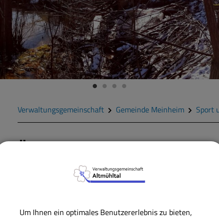
Verwaltungsgemeinschaft
Gemeinde Meinheim
Sport 
Ökumenischer Wanderweg
Ebenfalls ein recht n
Klosterlandschaft Heide
Gebiet und beginnt am 
Um Ihnen ein optimales Benutzererlebnis zu bieten,