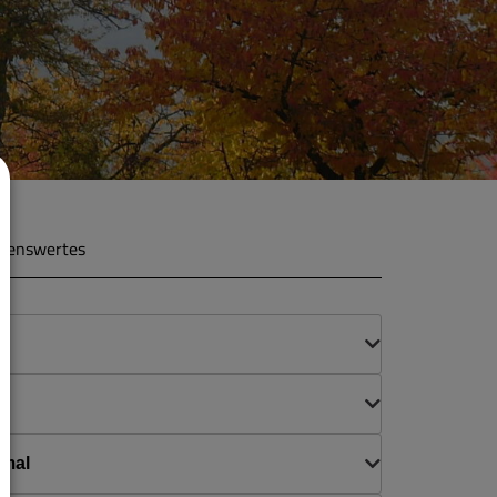
henswertes
e
kmal