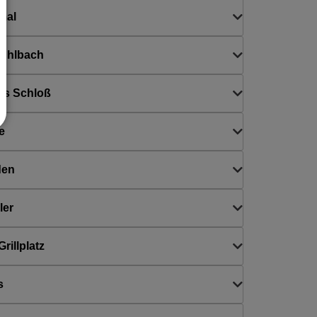
mal
Mühlbach
es Schloß
e
den
ler
rillplatz
s