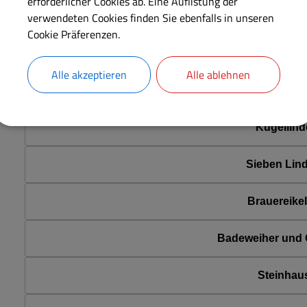
erforderlicher Cookies ab. Eine Auflistung der
verwendeten Cookies finden Sie ebenfalls in unseren
Judendenk
Cookie Präferenzen.
Marktplatz und 
Alle akzeptieren
Alle ablehnen
Oberes und Unter
Kugellind
Sieben Lin
Brauereikel
Badeweiher und G
Steinhau