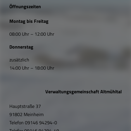
e
Öffnungszeiten
L
Montag bis Freitag
i
08:00 Uhr – 12:00 Uhr
n
Donnerstag
k
s
zusätzlich
14:00 Uhr – 18:00 Uhr
,
Ö
Verwaltungsgemeinschaft Altmühltal
f
Hauptstraße 37
f
91802 Meinheim
n
Telefon
09146 94294-0
Telefax
09146 94294-49