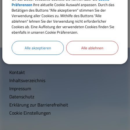
Präferenzen
Ihre aktuelle Cookie Auswahl anpassen. Durch das
https://vhs-altmuehlfranken.de/
Sehenswertes
Betätigen des Buttons "Alle akzeptieren" stimmen Sie der
Verwendung aller Cookies zu. Mithilfe des Buttons "Alle
ablehnen" lehnen Sie der Verwendung nicht erforderlicher
Satzungen und Verordnungen
Cookies ab. Eine Auflistung der verwendeten Cookies finden Sie
ebenfalls in unseren Cookie Präferenzen.
Breitbandversorgung
Alle akzeptieren
Alle ablehnen
W
Mehr entdecken
i
Wärmeplanung
Kontakt
c
Inhaltsverzeichnis
h
Impressum
t
Datenschutz
Erklärung zur Barrierefreiheit
i
Cookie Einstellungen
g