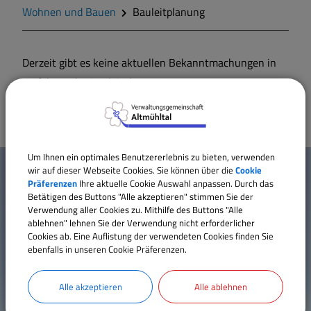
Geschichte
Wohnen und Bauen
Bauleitplanung
Wappen
Derzeit gibt es keine aktuellen Bekanntmachungen in
Verfahren der Bauleitplanung!
Gemeinderat
Gemeindeteile
W
Um Ihnen ein optimales Benutzererlebnis zu bieten, verwenden
Mitteilungsblatt
wir auf dieser Webseite Cookies. Sie können über die
Cookie
Mehr entdecken
i
Präferenzen
Ihre aktuelle Cookie Auswahl anpassen. Durch das
Betätigen des Buttons "Alle akzeptieren" stimmen Sie der
Kontakt
c
Verwendung aller Cookies zu. Mithilfe des Buttons "Alle
Wohnen und Bauen
ablehnen" lehnen Sie der Verwendung nicht erforderlicher
Inhaltsverzeichnis
h
Cookies ab. Eine Auflistung der verwendeten Cookies finden Sie
Impressum
ebenfalls in unseren Cookie Präferenzen.
Bildung und Soziales
t
Datenschutz
Erklärung zur Barrierefreiheit
Alle akzeptieren
Alle ablehnen
i
Vereine und Gruppen
Cookie Einstellungen