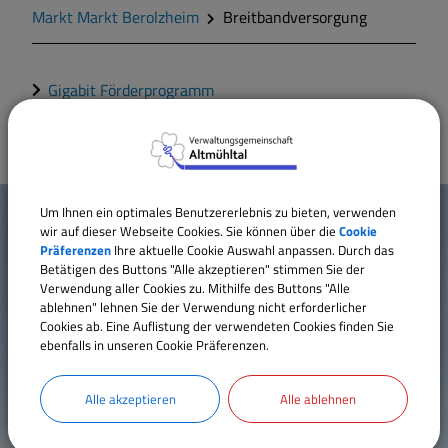
Markt Markt Berolzheim
Breitbandversorgung
Markt Markt Berolzheim
Gigabit Förderprogramm
Gemeinde Meinheim
W
Um Ihnen ein optimales Benutzererlebnis zu bieten, verwenden
Mehr entdecken
i
wir auf dieser Webseite Cookies. Sie können über die
Cookie
Präferenzen
Ihre aktuelle Cookie Auswahl anpassen. Durch das
Kontakt
Betätigen des Buttons "Alle akzeptieren" stimmen Sie der
c
Verwendung aller Cookies zu. Mithilfe des Buttons "Alle
Inhaltsverzeichnis
ablehnen" lehnen Sie der Verwendung nicht erforderlicher
h
Impressum
Cookies ab. Eine Auflistung der verwendeten Cookies finden Sie
ebenfalls in unseren Cookie Präferenzen.
t
Datenschutz
Erklärung zur Barrierefreiheit
i
Alle akzeptieren
Alle ablehnen
Cookie Einstellungen
g