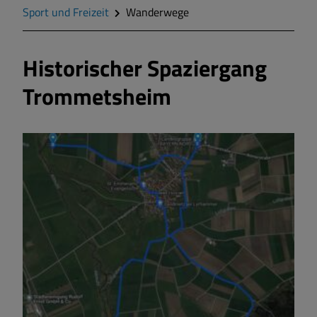
Geschichte
Sport und Freizeit
Wanderwege
Wappen
Historischer Spaziergang
Trommetsheim
Gemeinderat
Gemeindeteile
Mitteilungsblatt
Wohnen und Bauen
Bildung und Soziales
Vereine und Gruppen