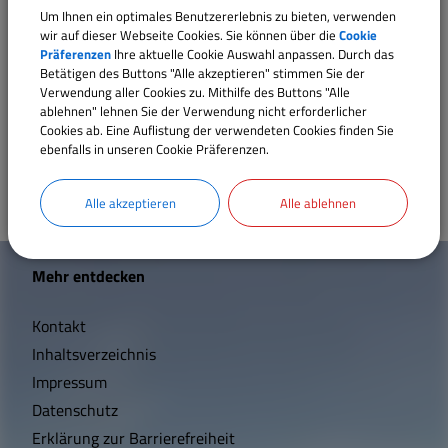
Um Ihnen ein optimales Benutzererlebnis zu bieten, verwenden
Sport und Freizeit
wir auf dieser Webseite Cookies. Sie können über die
Cookie
hinter der ehemaligen Schule
Präferenzen
Ihre aktuelle Cookie Auswahl anpassen. Durch das
Betätigen des Buttons "Alle akzeptieren" stimmen Sie der
in Windsfeld
Sehenswertes
Verwendung aller Cookies zu. Mithilfe des Buttons "Alle
ablehnen" lehnen Sie der Verwendung nicht erforderlicher
Cookies ab. Eine Auflistung der verwendeten Cookies finden Sie
am nördlichen Ortsausgang an der alten Staatsstraße
ebenfalls in unseren Cookie Präferenzen.
Satzungen und Verordnungen
Alle akzeptieren
Alle ablehnen
Breitbandversorgung
W
Wärmeplanung
Mehr entdecken
i
Kontakt
c
Inhaltsverzeichnis
h
Impressum
t
Datenschutz
Erklärung zur Barrierefreiheit