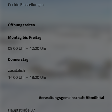
i
Cookie Einstellungen
g
e
Öffnungszeiten
L
Montag bis Freitag
i
08:00 Uhr – 12:00 Uhr
n
Donnerstag
k
s
zusätzlich
14:00 Uhr – 18:00 Uhr
,
Ö
Verwaltungsgemeinschaft Altmühltal
f
Hauptstraße 37